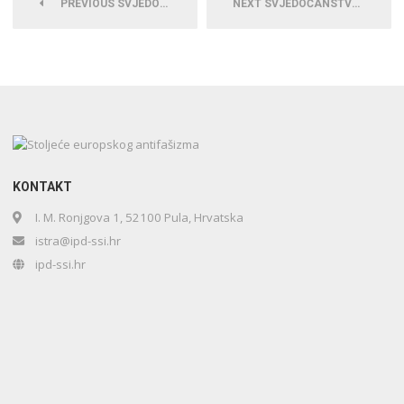
PREVIOUS SVJEDOČANSTVO
NEXT SVJEDOČANSTVO
KONTAKT
I. M. Ronjgova 1, 52100 Pula, Hrvatska
istra@ipd-ssi.hr
ipd-ssi.hr