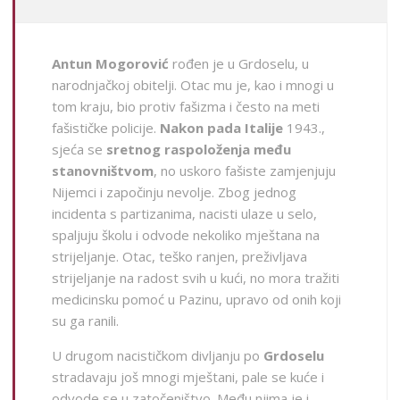
Antun Mogorović
rođen je u Grdoselu, u
narodnjačkoj obitelji. Otac mu je, kao i mnogi u
tom kraju, bio protiv fašizma i često na meti
fašističke policije.
Nakon pada Italije
1943.,
sjeća se
sretnog raspoloženja među
stanovništvom
, no uskoro fašiste zamjenjuju
Nijemci i započinju nevolje. Zbog jednog
incidenta s partizanima, nacisti ulaze u selo,
spaljuju školu i odvode nekoliko mještana na
strijeljanje. Otac, teško ranjen, preživljava
strijeljanje na radost svih u kući, no mora tražiti
medicinsku pomoć u Pazinu, upravo od onih koji
su ga ranili.
U drugom nacističkom divljanju po
Grdoselu
stradavaju još mnogi mještani, pale se kuće i
odvode se u zatočeništvo. Među njima je i