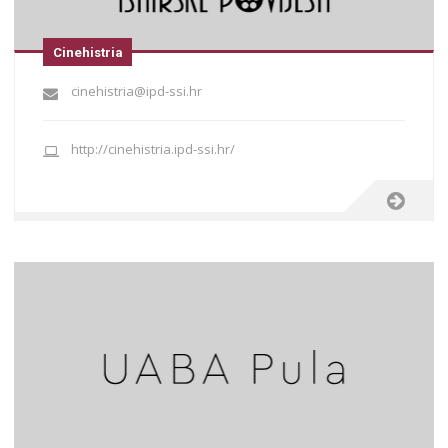
Cinehistria
cinehistria@ipd-ssi.hr
http://cinehistria.ipd-ssi.hr/