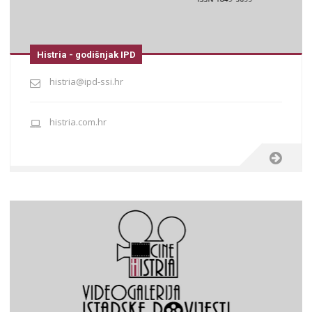
Histria - godišnjak IPD
histria@ipd-ssi.hr
histria.com.hr