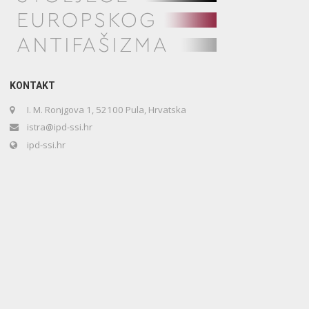
KONTAKT
I. M. Ronjgova 1, 52100 Pula, Hrvatska
istra@ipd-ssi.hr
ipd-ssi.hr