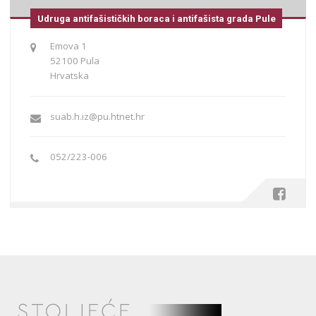
Udruga antifašističkih boraca i antifašista grada Pule
Emova 1
52100 Pula
Hrvatska
suab.h.iz@pu.htnet.hr
052/223-006