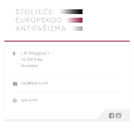
I. M. Ronjgova 1
52100 Pula
Hrvatska
sea@ipd-ssi.hr
ipd-ssi.hr