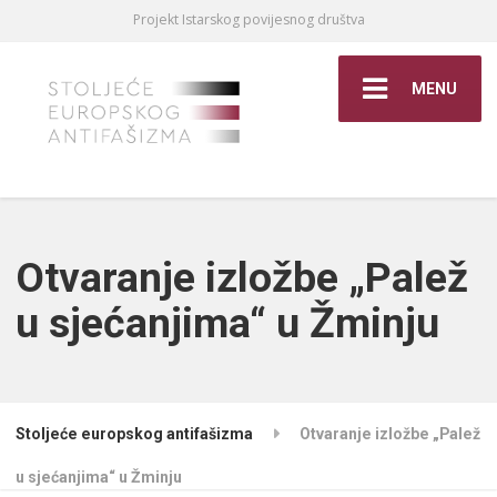
Projekt Istarskog povijesnog društva
MENU
Otvaranje izložbe „Palež
u sjećanjima“ u Žminju
Stoljeće europskog antifašizma
Otvaranje izložbe „Palež
u sjećanjima“ u Žminju