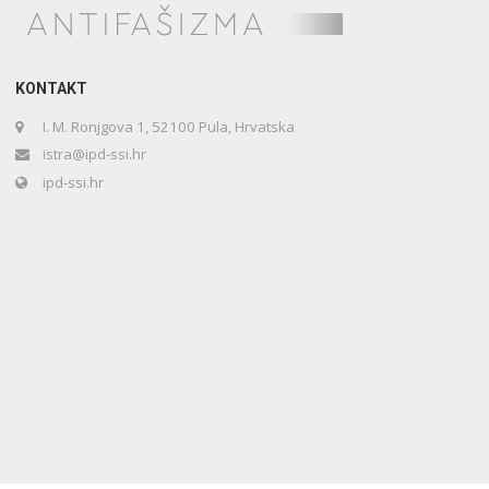
KONTAKT
I. M. Ronjgova 1, 52100 Pula, Hrvatska
istra@ipd-ssi.hr
ipd-ssi.hr