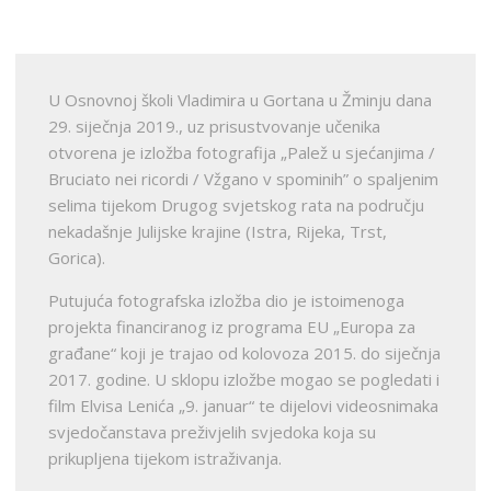
U Osnovnoj školi Vladimira u Gortana u Žminju dana
29. siječnja 2019., uz prisustvovanje učenika
otvorena je izložba fotografija „Palež u sjećanjima /
Bruciato nei ricordi / Vžgano v spominih” o spaljenim
selima tijekom Drugog svjetskog rata na području
nekadašnje Julijske krajine (Istra, Rijeka, Trst,
Gorica).
Putujuća fotografska izložba dio je istoimenoga
projekta financiranog iz programa EU „Europa za
građane“ koji je trajao od kolovoza 2015. do siječnja
2017. godine. U sklopu izložbe mogao se pogledati i
film Elvisa Lenića „9. januar“ te dijelovi videosnimaka
svjedočanstava preživjelih svjedoka koja su
prikupljena tijekom istraživanja.